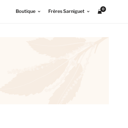
0
Boutique
Frères Sarniguet