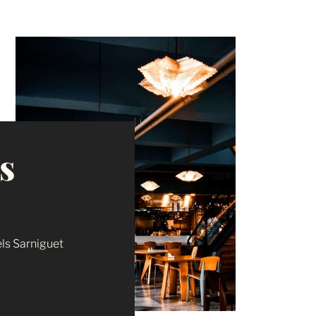
s
els Sarniguet