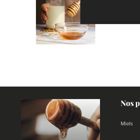
Nos p
Miels