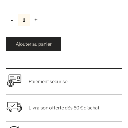
quantité
de
Miel
de
Ajouter au panier
châtaignier
Paiement sécurisé
Livraison offerte dès 60 € d’achat