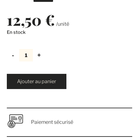
12,50
€
En stock
quantité
de
Miel
d'acacia
Ajouter au panier
Paiement sécurisé